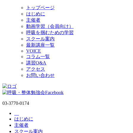
トップページ
はじめに
主催者
動画学習（会員向け）
呼吸を掴むための学習
スクール案内
最新講座一覧
VOICE
コラム一覧
講習Q&A
アクセス
お問い合わせ
03-3770-0174
コ
はじめに
ン
主催者
テ
スクール案内
ン