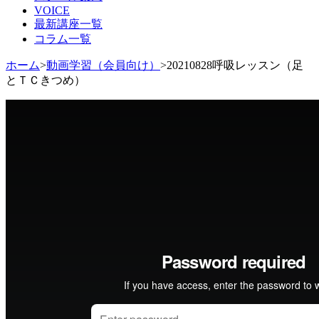
VOICE
ツ
最新講座一覧
へ
コラム一覧
移
動
ホーム
>
動画学習（会員向け）
>
20210828呼吸レッスン（足
とＴＣきつめ）