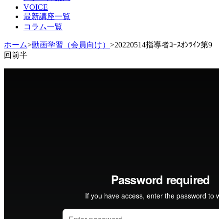
VOICE
ツ
最新講座一覧
へ
コラム一覧
移
動
ホーム
>
動画学習（会員向け）
>
20220514指導者ｺｰｽｵﾝﾗｲﾝ第9
回前半