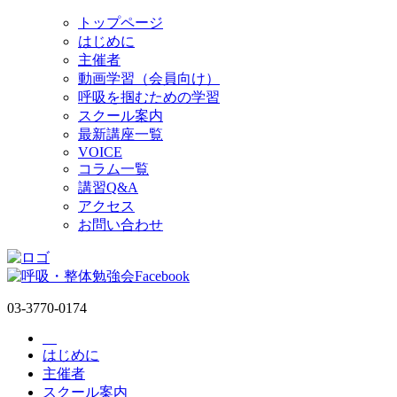
トップページ
はじめに
主催者
動画学習（会員向け）
呼吸を掴むための学習
スクール案内
最新講座一覧
VOICE
コラム一覧
講習Q&A
アクセス
お問い合わせ
03-3770-0174
コ
はじめに
ン
主催者
テ
スクール案内
ン