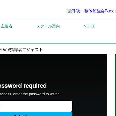
主催者
スクール案内
VOICE
220619指導者アジャスト