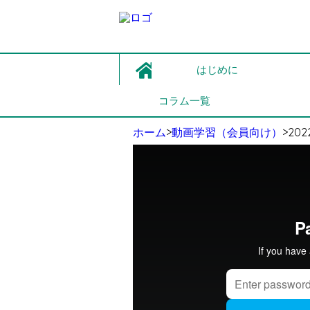
コ
ン
はじめに
テ
ン
コラム一覧
ツ
へ
移
ホーム
>
動画学習（会員向け）
>
20
動