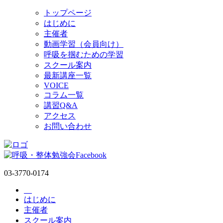
トップページ
はじめに
主催者
動画学習（会員向け）
呼吸を掴むための学習
スクール案内
最新講座一覧
VOICE
コラム一覧
講習Q&A
アクセス
お問い合わせ
03-3770-0174
コ
はじめに
ン
主催者
テ
スクール案内
ン