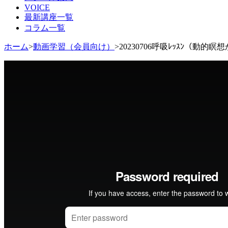
VOICE
ツ
最新講座一覧
へ
コラム一覧
移
動
ホーム
>
動画学習（会員向け）
>
20230706呼吸ﾚｯｽﾝ（動的